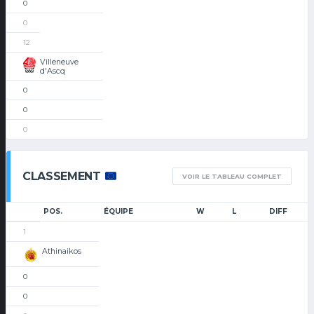
0
0
12
Villeneuve
d'Ascq
0
0
0
CLASSEMENT
VOIR LE TABLEAU COMPLET
POS.
ÉQUIPE
W
L
DIFF
1
Athinaikos
0
0