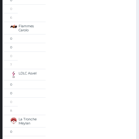
0
0
6
Flammes
Carolo
0
0
0
7
LDLC Asvel
0
0
0
8
La Tronche
Meylan
0