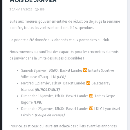
MOIS DE JANVIER
359
3 JANVIER 2022
Suite aux mesures gouvernementales de réduction de jauge la semaine
dernière, toutes les ventes internet ont été suspendues.
La priorité a été donnée aux abonnés et aux partenaires du club.
Nous rouvrons aujourd’hui des capacités pour les rencontres du mois
de janvier dans la limite des jauges disponibles !
Samedi 8 janvier, 20h00 : Basket Landes
Entente Sportive
Villeneuve d’Ascq – LM
(LFB)
Mercredi 12 janvier, 19h30 : Basket Landes
Galatasaray
Istanbul
(EUROLEAGUE)
Dimanche 16 janvier, 15h30 : Basket Landes
Tarbes Gespe
Bigorre
(LFB)
Dimanche 23 janvier, 15h30 : Basket Landes
LDLC Lyon Asvel
Féminin
(Coupe de France)
Pour celles et ceux qui auraient acheté des billets avant les annonces