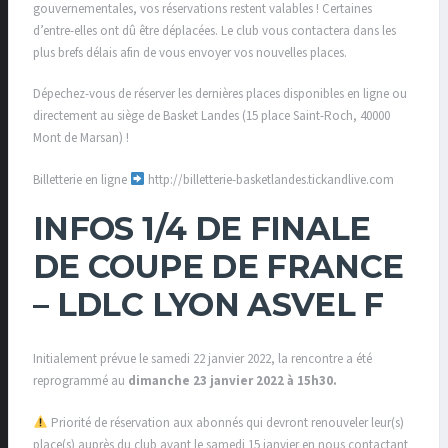
gouvernementales, vos réservations restent valables ! Certaines
d’entre-elles ont dû être déplacées. Le club vous contactera dans les
plus brefs délais afin de vous envoyer vos nouvelles places.
Dépechez-vous de réserver les dernières places disponibles en ligne ou
directement au siège de Basket Landes (15 place Saint-Roch, 40000
Mont de Marsan) !
Billetterie en ligne
http://billetterie-basketlandes.tickandlive.com
INFOS 1/4 DE FINALE
DE COUPE DE FRANCE
– LDLC LYON ASVEL F
Initialement prévue le samedi 22 janvier 2022, la rencontre a été
reprogrammé au
dimanche 23 janvier 2022 à 15h30.
Priorité de réservation aux abonnés qui devront renouveler leur(s)
place(s) auprès du club avant le samedi 15 janvier en nous contactant