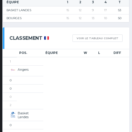
ÉQUIPE
1
2
3
4
T
BASKET LANDES
15
12
9
17
53
BOURGES
15
12
13
10
50
CLASSEMENT
VOIR LE TABLEAU COMPLET
POS.
ÉQUIPE
W
L
DIFF
1
Angers
0
0
0
2
Basket
Landes
0