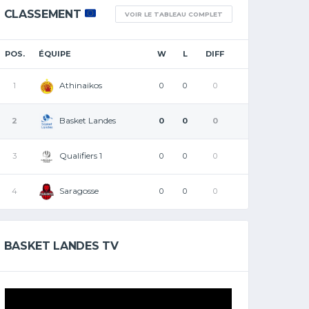
CLASSEMENT
VOIR LE TABLEAU COMPLET
POS.
ÉQUIPE
W
L
DIFF
Athinaikos
1
0
0
0
Basket Landes
2
0
0
0
Qualifiers 1
3
0
0
0
Saragosse
4
0
0
0
BASKET LANDES TV
Lecteur
vidéo