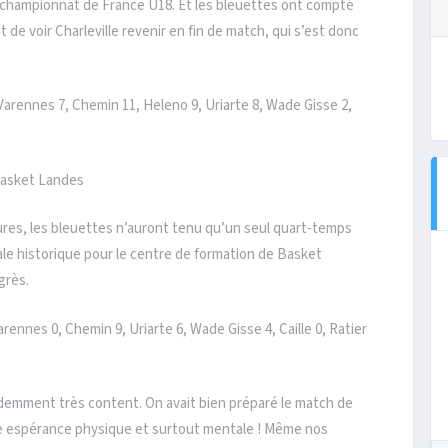
du championnat de France U18. Et les bleuettes ont compté
 de voir Charleville revenir en fin de match, qui s’est donc
 Varennes 7, Chemin 11, Heleno 9, Uriarte 8, Wade Gisse 2,
Basket Landes
res, les bleuettes n’auront tenu qu’un seul quart-temps
nale historique pour le centre de formation de Basket
grès.
arennes 0, Chemin 9, Uriarte 6, Wade Gisse 4, Caille 0, Ratier
videmment très content. On avait bien préparé le match de
oute espérance physique et surtout mentale ! Même nos