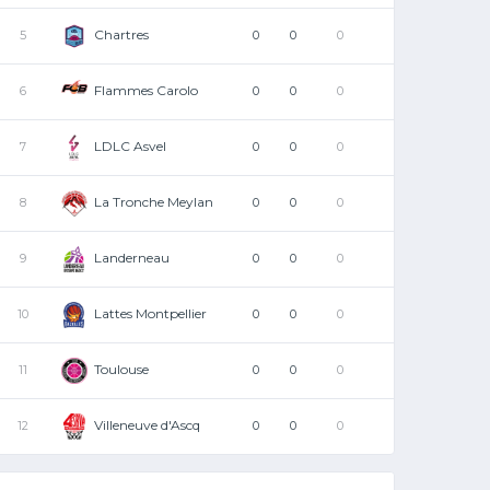
Chartres
5
0
0
0
Flammes Carolo
6
0
0
0
LDLC Asvel
7
0
0
0
La Tronche Meylan
8
0
0
0
Landerneau
9
0
0
0
Lattes Montpellier
10
0
0
0
Toulouse
11
0
0
0
Villeneuve d'Ascq
12
0
0
0