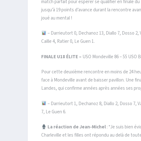
match parfait pour espérer se qualifier en finale 
jusqu’à 19 points d’avance durant la rencontre avant
joué au mental !
– Darrieutort 0, Dechanoz 13, Diallo 7, Dosso 2,
Caille 4, Ratier 0, Le Guen 1.
FINALE
U18 ÉLITE –
USO Mondeville 86 – 55 USO 
Pour cette deuxième rencontre en moins de 24 heu
face à Mondeville avant de baisser pavillon. Une fi
Landes, qui confirme années après années ses pro
– Darrieutort 1, Dechanoz 8, Diallo 2, Dosso 7, V
7, Le Guen 6.
La réaction de Jean-Michel
: “Je suis bien é
Charleville et les filles ont répondu au delà de t