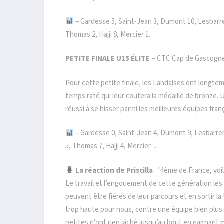
– Gardesse 5, Saint-Jean 3, Dumont 10, Lesbarre
Thomas 2, Hajji 8, Mercier 1.
PETITE FINALE
U15 ÉLITE –
CTC Cap de Gascogne 
Pour cette petite finale, les Landaises ont longtem
temps raté qui leur coutera la médaille de bronze.
réussi à se hisser parmi les meilleures équipes fran
– Gardesse 0, Saint-Jean 4, Dumont 9, Lesbarrer
5, Thomas 7, Hajji 4, Mercier -.
La réaction de Priscilla
: “4ème de France, voil
Le travail et l’engouement de cette génération les 
peuvent être fières de leur parcours et en sortir la
trop haute pour nous, contre une équipe bien plus
petites n’ont rien lâché jusqu’au bout en gagnant