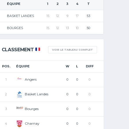
ÉQUIPE
1
2
3
4
T
BASKET LANDES
15
12
9
17
53
BOURGES
15
12
13
10
50
CLASSEMENT
VOIR LE TABLEAU COMPLET
POS.
ÉQUIPE
W
L
DIFF
Angers
1
0
0
0
Basket Landes
2
0
0
0
Bourges
3
0
0
0
Charnay
4
0
0
0