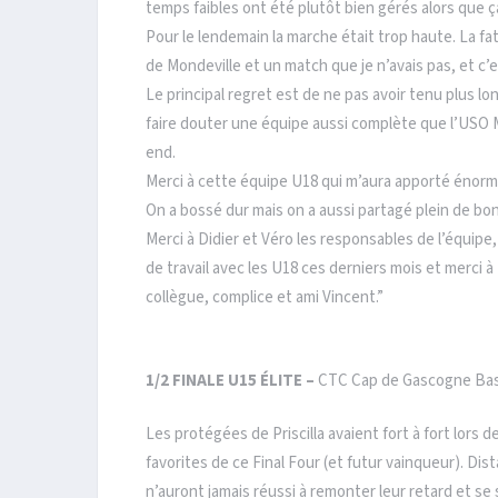
temps faibles ont été plutôt bien gérés alors que ç
Pour le lendemain la marche était trop haute. La fa
de Mondeville et un match que je n’avais pas, et c’e
Le principal regret est de ne pas avoir tenu plus l
faire douter une équipe aussi complète que l’USO 
end.
Merci à cette équipe U18 qui m’aura apporté énormé
On a bossé dur mais on a aussi partagé plein de b
Merci à Didier et Véro les responsables de l’équipe,
de travail avec les U18 ces derniers mois et merci à 
collègue, complice et ami Vincent.”
1/2 FINALE
U15 ÉLITE –
CTC Cap de Gascogne Bask
Les protégées de Priscilla avaient fort à fort lors 
favorites de ce Final Four (et futur vainqueur). Di
n’auront jamais réussi à remonter leur retard et se s