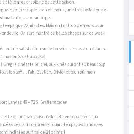
a a été le gros problème de cette saison.
tigue avec la récupération en moins, une très belle équipe
st ma faute, assez anticipé.
ongtemps que 22 minutes. Mais on fait trop d’erreurs pour
Mondeville. On aura montré de belles choses sur ce week-
ment de satisfaction sur le terrain mais aussi en dehors.
ons moments extra basket.
 à Greg le cinéaste officiel, aux kinés qui ont eu beaucoup
tout le staff … Fab, Bastien, Olivier et bien sûr mon
et Landes 48 – 72 SI Graffenstaden
de cette demi-finale puisqu’elles étaient opposées aux
stancées dès la fin du premier quart-temps, les Landaises
ont inclinées au final de 24 points !