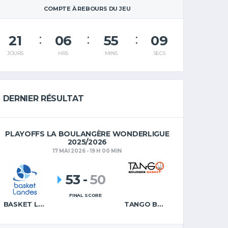
COMPTE À REBOURS DU JEU
21
06
55
08
JOURS
HRS
MINS
SECS
DERNIER RÉSULTAT
PLAYOFFS LA BOULANGÈRE WONDERLIGUE
2025/2026
17 MAI 2026 - 19 H 00 MIN
53
-
50
FINAL SCORE
BASKET LANDES
TANGO BOURGES BASKET