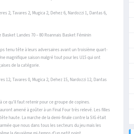
res 2, Tavares 2, Mugica 2, Dehez 6, Nardozzi 1, Dantas 6,
Basket Landes 70 – 80 Roannais Basket Féminin
ps tenu tête à leurs adversaires avant un troisième quart-
 Une magnifique saison malgré tout pour les U15 qui ont
çaises de la catégorie.
es 12, Tavares 0, Mugica 2, Dehez 15, Nardozzi 12, Dantas
à ce qu’il faut retenir pour ce groupe de copines.
auront amené à goûter à un Final Four très relevé. Les filles
 tête haute. La marche de la demi-finale contre la SIG était
 armée que nous dans tous les secteurs du jeu mais les
 même la deuxième mi-temps d’un petit point.