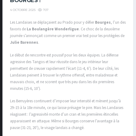
BOURGES !
707
4 OCTOBRE 2025
Les Landaises se déplaçaient au Prado pour y défier
Bourges
, l’un des
favoris de
La Boulangère Wonderligue
. Ce choc de la deuxième
journée s’annonçait comme un premier vrai test pour les protégées de
Julie Barennes
.
Le début de rencontre est poussif pour les deux équipes. La défense
agressive des Tangos et leur réussite dans le jeu intérieur leur
permettent de creuser rapidement l’écart (11-4, 6’). De leur côté, les
Landaises peinent à trouver le rythme offensif, entre maladresse et
mauvais choix, et ne scorent que très peu dans les dix premières
minutes (15-6, 10’).
Les Berruyères continuent d’imposer leur intensité et mènent jusqu’à
29–15 à la 18e minute, ce qui laisse présager le pire. Mais les Landaises
réagissent : l’agressivité monte d’un cran et les premières étincelles
apparaissent en attaque. Même si Bourges conserve l’avantage à la
pause (31-23, 20’), le visage landais a changé.