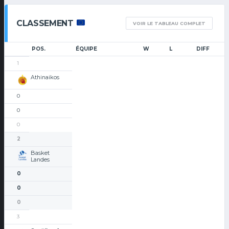
CLASSEMENT
VOIR LE TABLEAU COMPLET
POS.
ÉQUIPE
W
L
DIFF
1
Athinaikos
0
0
0
2
Basket
Landes
0
0
0
3