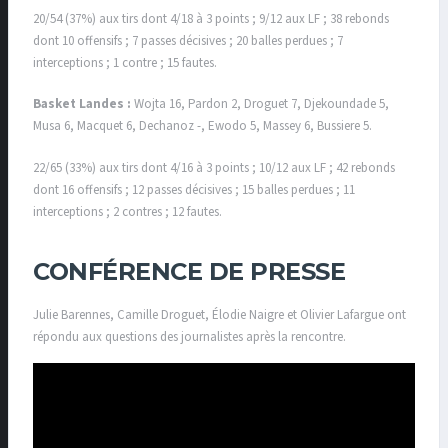
20/54 (37%) aux tirs dont 4/18 à 3 points ; 9/12 aux LF ; 38 rebonds
dont 10 offensifs ; 7 passes décisives ; 20 balles perdues ; 7
interceptions ; 1 contre ; 15 fautes.
Basket Landes :
Wojta 16, Pardon 2, Droguet 7, Djekoundade 5,
Musa 6, Macquet 6, Dechanoz -, Ewodo 5, Massey 6, Bussiere 5.
22/65 (33%) aux tirs dont 4/16 à 3 points ; 10/12 aux LF ; 42 rebonds
dont 16 offensifs ; 12 passes décisives ; 15 balles perdues ; 11
interceptions ; 2 contres ; 12 fautes.
CONFÉRENCE DE PRESSE
Julie Barennes, Camille Droguet, Élodie Naigre et Olivier Lafargue ont
répondu aux questions des journalistes après la rencontre.