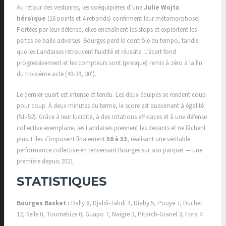
Au retour des vestiaires, les coéquipières d’une
Julie Wojta
héroïque
(16 points et 4 rebonds) confirment leur métamorphose.
Portées par leur défense, elles enchaînent les stops et exploitent les
pertes de balle adverses. Bourges perd le contrôle du tempo, tandis
que les Landaises retrouvent fluidité et réussite. L’écart fond
progressivement et les compteurs sont (presque) remis à zéro à la fin
du troisième acte (40-39, 30’).
Le dernier quart est intense et tendu. Les deux équipes se rendent coup
pour coup. À deux minutes du terme, le score est quasiment à égalité
(51–52). Grâce à leur lucidité, à des rotations efficaces et à une défense
collective exemplaire, les Landaises prennent les devants et ne lâchent
plus. Elles s’imposent finalement
58 à 53
, réalisant une véritable
performance collective en renversant Bourges sur son parquet — une
première depuis 2021.
STATISTIQUES
Bourges Basket :
Dally 8, Djaldi-Tabdi 4, Diaby 5, Pouye 7, Duchet
12, Selle 0, Tournebize 0, Guapo 7, Naigre 3, Pitarch-Granel 3, Fora 4.