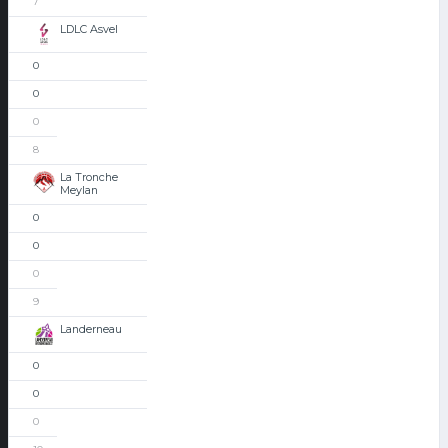
7
LDLC Asvel
0
0
0
8
La Tronche
Meylan
0
0
0
9
Landerneau
0
0
0