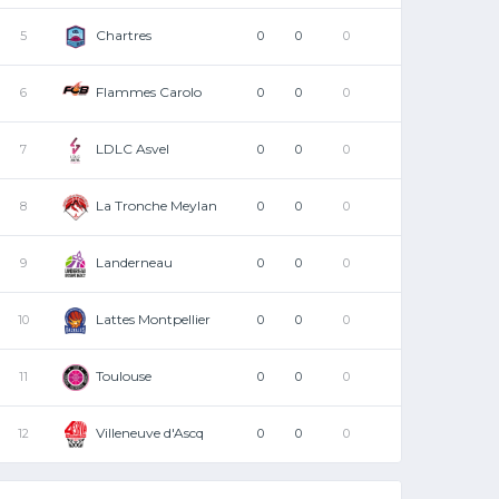
Chartres
5
0
0
0
Flammes Carolo
6
0
0
0
LDLC Asvel
7
0
0
0
La Tronche Meylan
8
0
0
0
Landerneau
9
0
0
0
Lattes Montpellier
10
0
0
0
Toulouse
11
0
0
0
Villeneuve d'Ascq
12
0
0
0