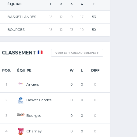
ÉQUIPE
1
2
3
4
T
BASKET LANDES
15
12
9
17
53
BOURGES
15
12
13
10
50
CLASSEMENT
VOIR LE TABLEAU COMPLET
POS.
ÉQUIPE
W
L
DIFF
Angers
1
0
0
0
Basket Landes
2
0
0
0
Bourges
3
0
0
0
Charnay
4
0
0
0