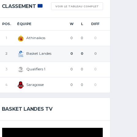
CLASSEMENT
VOIR LE TABLEAU COMPLET
POS.
ÉQUIPE
W
L
DIFF
Athinaikos
1
0
0
0
Basket Landes
2
0
0
0
Qualifiers 1
3
0
0
0
Saragosse
4
0
0
0
BASKET LANDES TV
Lecteur
vidéo