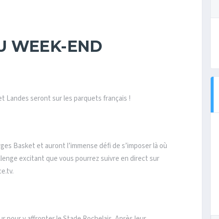
U WEEK-END
 Landes seront sur les parquets français !
ges Basket et auront l’immense défi de s’imposer là où
llenge excitant que vous pourrez suivre en direct sur
e.tv.
 pour y affronter le Stade Rochelais. Après leur