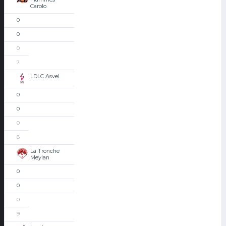
Carolo
0
0
0
7
LDLC Asvel
0
0
0
8
La Tronche
Meylan
0
0
0
9