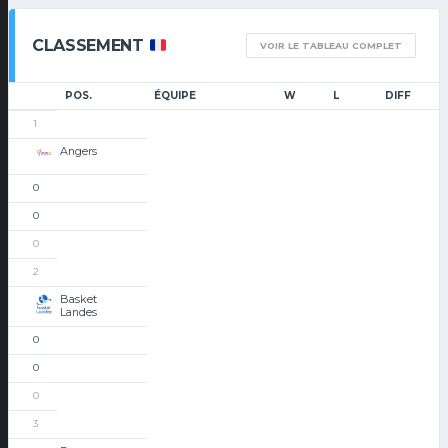
CLASSEMENT
VOIR LE TABLEAU COMPLET
POS.
ÉQUIPE
W
L
DIFF
1
Angers
0
0
0
2
Basket
Landes
0
0
0
3