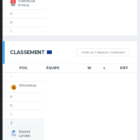
Villeneuve
d'Ascq
0
0
0
CLASSEMENT
VOIR LE TABLEAU COMPLET
POS.
ÉQUIPE
W
L
DIFF
1
Athinaikos
0
0
0
2
Basket
Landes