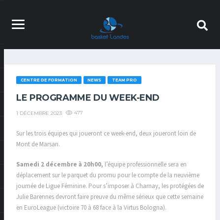
CENTRE DE FORMATION
NEWS
TEAM PRO
LE PROGRAMME DU WEEK-END
477
1 DÉCEMBRE 2023
Sur les trois équipes qui joueront ce week-end, deux joueront loin de
Mont de Marsan.
Samedi 2 décembre à 20h00,
l’équipe professionnelle sera en
déplacement sur le parquet du promu pour le compte de la neuvième
journée de Ligue Féminine. Pour s’imposer à Charnay, les protégées de
Julie Barennes devront faire preuve du même sérieux que cette semaine
en EuroLeague (victoire 70 à 68 face à la Virtus Bologna).