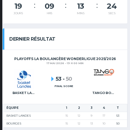
19
09
13
24
JOURS
HRS
MINS
SECS
DERNIER RÉSULTAT
PLAYOFFS LA BOULANGÈRE WONDERLIGUE 2025/2026
17 MAI 2026 - 19 H 00 MIN
53
-
50
FINAL SCORE
BASKET LANDES
TANGO BOURGES BASKET
ÉQUIPE
1
2
3
4
T
BASKET LANDES
15
12
9
17
53
BOURGES
15
12
13
10
50