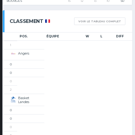
BOURGES
15
12
13
10
50
CLASSEMENT
VOIR LE TABLEAU COMPLET
POS.
ÉQUIPE
W
L
DIFF
1
Angers
0
0
0
2
Basket
Landes
0
0
0