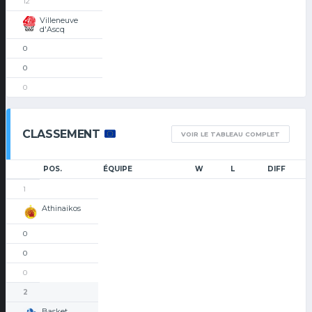
12
Villeneuve
d'Ascq
0
0
0
CLASSEMENT
VOIR LE TABLEAU COMPLET
POS.
ÉQUIPE
W
L
DIFF
1
Athinaikos
0
0
0
2
Basket