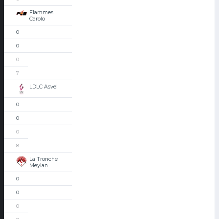
Flammes
Carolo
0
0
0
7
LDLC Asvel
0
0
0
8
La Tronche
Meylan
0
0
0