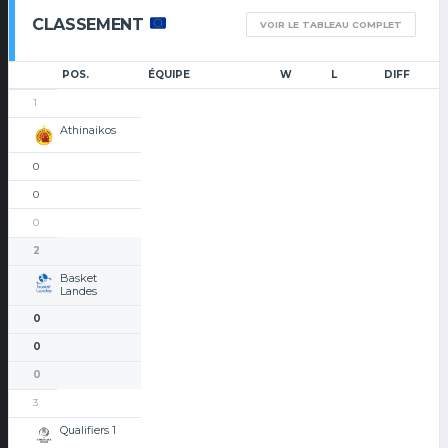
CLASSEMENT
VOIR LE TABLEAU COMPLET
POS.
ÉQUIPE
W
L
DIFF
1
Athinaikos
0
0
0
2
Basket
Landes
0
0
0
3
Qualifiers 1