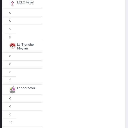
LDLC Asvel
0
0
0
8
La Tronche
Meylan
0
0
0
9
Landerneau
0
0
0
10