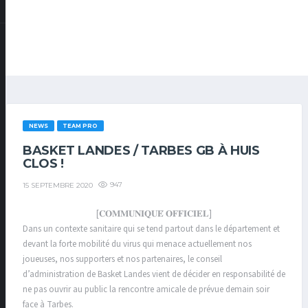
NEWS
TEAM PRO
BASKET LANDES / TARBES GB À HUIS
CLOS !
947
15 SEPTEMBRE 2020
[𝐂𝐎𝐌𝐌𝐔𝐍𝐈𝐐𝐔𝐄́ 𝐎𝐅𝐅𝐈𝐂𝐈𝐄𝐋]
Dans un contexte sanitaire qui se tend partout dans le département et
devant la forte mobilité du virus qui menace actuellement nos
joueuses, nos supporters et nos partenaires, le conseil
d’administration de Basket Landes vient de décider en responsabilité de
ne pas ouvrir au public la rencontre amicale de prévue demain soir
face à Tarbes.